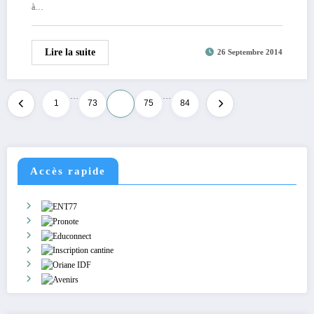
à…
Lire la suite
26 Septembre 2014
…
…
Pagination
1
73
74
75
84
des
publications
Accès rapide