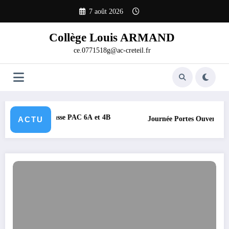
Aller
7 août 2026
au
contenu
Collège Louis ARMAND
ce.0771518g@ac-creteil.fr
E(S) », Classe PAC 6A et 4B
ACTU
Journée Portes Ouvertes du Col