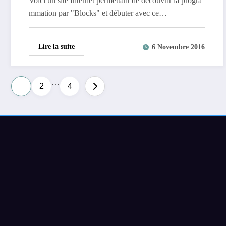
Voici un site Internet permettant de découvrir la progra
mmation par "Blocks" et débuter avec ce…
Lire la suite
6 Novembre 2016
…
Pagination
1
2
4
des
publications