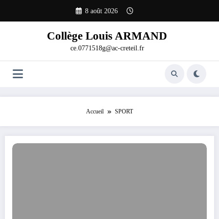
Aller
8 août 2026
au
contenu
Collège Louis ARMAND
ce.0771518g@ac-creteil.fr
Accueil
SPORT