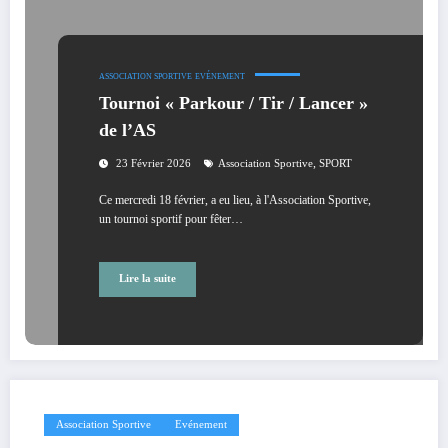
ASSOCIATION SPORTIVE
EVÉNEMENT
Tournoi « Parkour / Tir / Lancer »
de l’AS
,
23 Février 2026
Association Sportive
SPORT
Ce mercredi 18 février, a eu lieu, à l'Association Sportive,
un tournoi sportif pour fêter…
Lire la suite
Association Sportive
Evénement