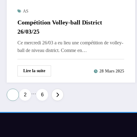
AS
Compétition Volley-ball District
26/03/25
Ce mercredi 26/03 a eu lieu une compétition de volley-
ball de niveau district. Comme en…
Lire la suite
28 Mars 2025
…
Pagination
1
2
6
des
publications