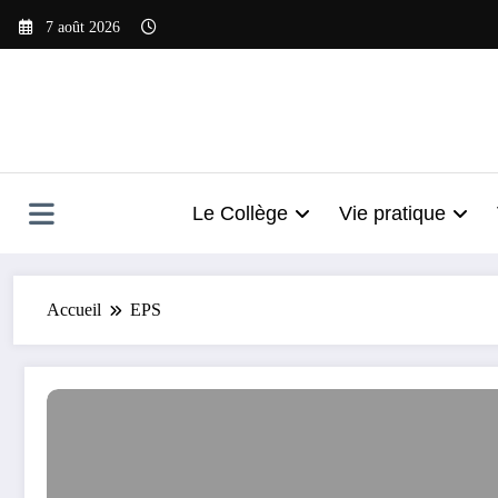
Aller
7 août 2026
au
contenu
Le Collège
Vie pratique
Accueil
EPS