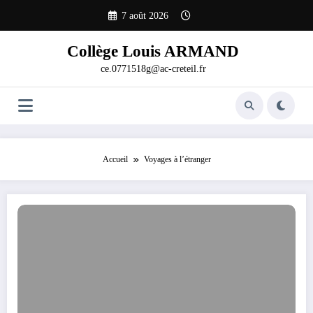
Aller
7 août 2026
au
contenu
Collège Louis ARMAND
ce.0771518g@ac-creteil.fr
Accueil
Voyages à l’étranger