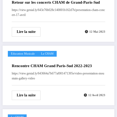
Retour sur les concerts CHAM de Grand-Paris-Sud
https://view.genial.ly/643e76b028c140001b162d7b/presentation-cham-conc
ert-17-avril
Lire la suite
12 Mai 2023
Education Musicale
La CHAM
Rencontre CHAM Grand Paris-Sud 2022-2023
https://view.genial.ly/643664a7b677af001471395e/video-presentation-mou
ntain-gallery-video
Lire la suite
12 Avril 2023