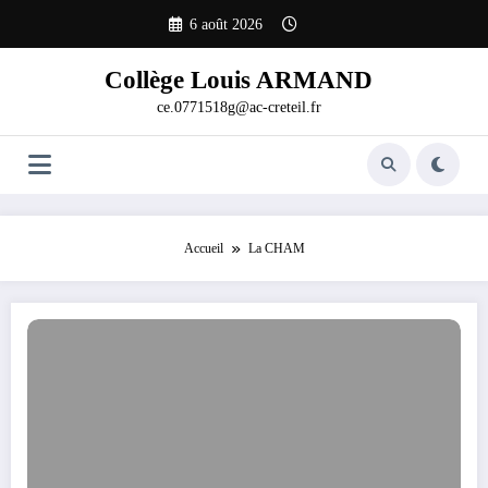
Aller
6 août 2026
au
contenu
Collège Louis ARMAND
ce.0771518g@ac-creteil.fr
Accueil
La CHAM