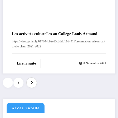
Les activités culturelles au Collège Louis Armand
https://view.genial.ly/617044cb2cd5c20dd116441f/presentation-saison-cult
urelle-cham-2021-2022
Lire la suite
8 Novembre 2021
Pagination
1
2
des
publications
Accès rapide