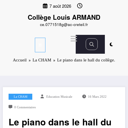
Aller
7 août 2026
au
contenu
Collège Louis ARMAND
ce.0771518g@ac-creteil.fr
Accueil
La CHAM
Le piano dans le hall du collège.
La CHAM
Education Musicale
16 Mars 2022
0 Commentaires
Le piano dans le hall du