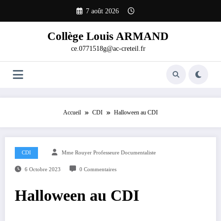
Aller
7 août 2026
au
contenu
Collège Louis ARMAND
ce.0771518g@ac-creteil.fr
Accueil
CDI
Halloween au CDI
CDI
Mme Rouyer Professeure Documentaliste
6 Octobre 2023
0 Commentaires
Halloween au CDI