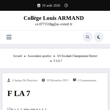
Aller
10 août 2026
au
contenu
Collège Louis ARMAND
ce.0771518g@ac-creteil.fr
Accueil
Association sportive
AS Escalade Championnat District
F LA 7
L'équipe De Direction
19 Décembre 2013
0 Commentaires
F LA 7