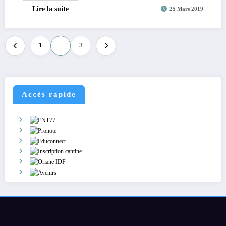
Lire la suite
25 Mars 2019
Pagination
1
2
3
des
publications
Accès rapide