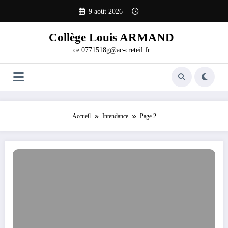
Aller
9 août 2026
au
contenu
Collège Louis ARMAND
ce.0771518g@ac-creteil.fr
Accueil
Intendance
Page 2