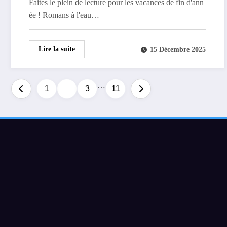
Faites le plein de lecture pour les vacances de fin d'ann
ée ! Romans à l'eau…
Lire la suite
15 Décembre 2025
…
Pagination
1
2
3
11
des
publications